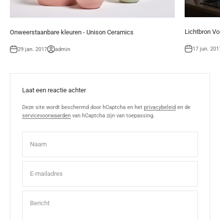
Lichtbron Vo
Onweerstaanbare kleuren - Unison Ceramics
17 jun. 201
29 jan. 2017
admin
Laat een reactie achter
Deze site wordt beschermd door hCaptcha en het
privacybeleid
en de
servicevoorwaarden
van hCaptcha zijn van toepassing.
Naam
E-mailadres
Bericht