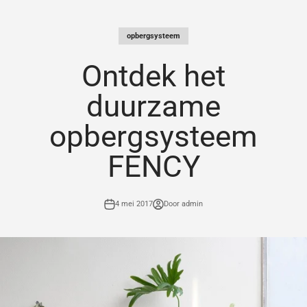
Naar inhoud
opbergsysteem
Ontdek het
duurzame
opbergsysteem
FENCY
4 mei 2017
Door admin