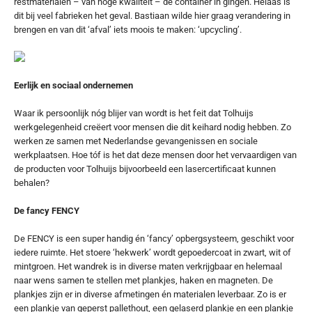
restmaterialen – van hoge kwaliteit – de container in gingen. Helaas is
dit bij veel fabrieken het geval. Bastiaan wilde hier graag verandering in
brengen en van dit ‘afval’ iets moois te maken: ‘upcycling’.
Eerlijk en sociaal ondernemen
Waar ik persoonlijk nóg blijer van wordt is het feit dat Tolhuijs
werkgelegenheid creëert voor mensen die dit keihard nodig hebben. Zo
werken ze samen met Nederlandse gevangenissen en sociale
werkplaatsen. Hoe tóf is het dat deze mensen door het vervaardigen van
de producten voor Tolhuijs bijvoorbeeld een lasercertificaat kunnen
behalen?
De fancy FENCY
De FENCY is een super handig én ‘fancy’ opbergsysteem, geschikt voor
iedere ruimte. Het stoere ‘hekwerk’ wordt gepoedercoat in zwart, wit of
mintgroen. Het wandrek is in diverse maten verkrijgbaar en helemaal
naar wens samen te stellen met plankjes, haken en magneten. De
plankjes zijn er in diverse afmetingen én materialen leverbaar. Zo is er
een plankje van geperst pallethout, een gelaserd plankje en een plankje