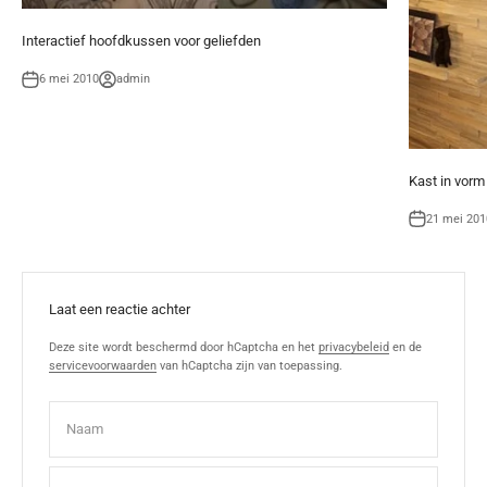
Interactief hoofdkussen voor geliefden
6 mei 2010
admin
Kast in vorm
21 mei 201
Laat een reactie achter
Deze site wordt beschermd door hCaptcha en het
privacybeleid
en de
servicevoorwaarden
van hCaptcha zijn van toepassing.
Naam