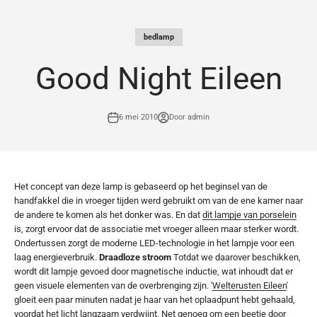
Naar inhoud
bedlamp
Good Night Eileen
6 mei 2010
Door admin
Het concept van deze lamp is gebaseerd op het beginsel van de
handfakkel die in vroeger tijden werd gebruikt om van de ene kamer naar
de andere te komen als het donker was. En dat
dit lampje van porselein
is, zorgt ervoor dat de associatie met vroeger alleen maar sterker wordt.
Ondertussen zorgt de moderne LED-technologie in het lampje voor een
laag energieverbruik.
Draadloze stroom
Totdat we daarover beschikken,
wordt dit lampje gevoed door magnetische inductie, wat inhoudt dat er
geen visuele elementen van de overbrenging zijn. '
Welterusten Eileen
'
gloeit een paar minuten nadat je haar van het oplaadpunt hebt gehaald,
voordat het licht langzaam verdwijnt. Net genoeg om een beetje door