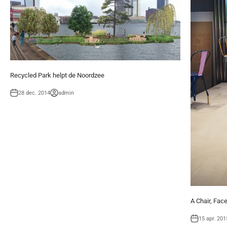
Recycled Park helpt de Noordzee
28 dec. 2014
admin
A Chair, Face
15 apr. 201