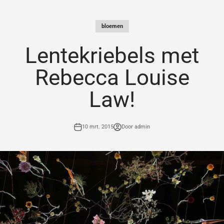
Naar inhoud
bloemen
Lentekriebels met
Rebecca Louise
Law!
10 mrt. 2015
Door admin