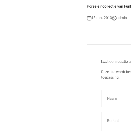
Porseleincollectie van Fun
18 mrt. 2013
admin
Laat een reactie a
Deze site wordt b
toepassing.
Naam
Bericht