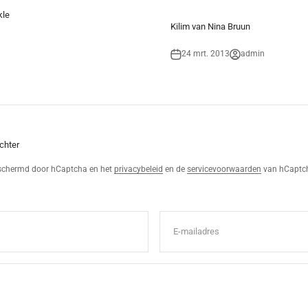
kle
Kilim van Nina Bruun
24 mrt. 2013
admin
chter
eschermd door hCaptcha en het
privacybeleid
en de
servicevoorwaarden
van hCaptch
E-mailadres