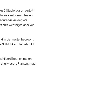
n
esé Studio
. Aaron vertelt
k twee kantoorruimtes en
gedurende de dag als
et zuid-westelijke deel van
nd in de master bedroom.
 3d blokken die gebruikt
childerd hout en stalen
 shui vissen. Planten, maar