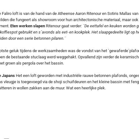
de Faliro loft is van de hand van de Atheense Aaron Ritenour en Sotiris Mallas va
 wilden die fungeert als showroom voor hun architectonische materiaal, maar oo
ement.
Eten werken slapen
Ritenour gaat verder:
¨De eettafel en keuken worden 
koffiespot gebruikt en s´avonds als eet- en kookplek. Het slaapgedeelte ligt op h
den door een serie betonnen pilaren.¨
otste geluk tijdens de werkzaamheden was de vondst van het ´gewaferde´plafo
oen de bestaande stuclaag werd weggehakt. Opvallend zijn verder de keramische
 het groen als pergola over het bassin.
je Japans
Het een loft geworden met industriële rauwe betonnen plafonds, onges
 vleugje is toegevoegd via de shoji schuifdeuren en het kleine bassin met feng
itteren in wollen zakken aan de muur. Wat een heerlijke plek.