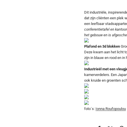
Dit industriële, inspireren
dat zijn cliënten een plek
een leefbaar stadsappart
conferentietafel en kantoor
het gebouw en is afgeschei
Plafond en 3d blokken
Gro
Deze kwam aan het licht t
zijn in blauw en rood en in
Industrieël met een vleug
kamerverdelers. Een Japans
ook kruide en groenten sch
foto´s:
Ionna Roufopoulou